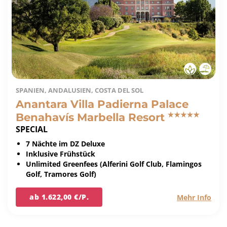
SPANIEN, ANDALUSIEN, COSTA DEL SOL
Anantara Villa Padierna Palace
Benahavís Marbella Resort
SPECIAL
7 Nächte im DZ Deluxe
Inklusive Frühstück
Unlimited Greenfees (Alferini Golf Club, Flamingos
Golf, Tramores Golf)
ab 1.622,00 €/P.
Mehr Info