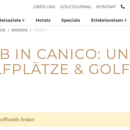
AN
ÜBER UNS
GOLFJOURNAL
KONTAKT
Reiseziele
Hotels
Specials
Erlebnisreisen
GAL
MADEIRA
CANICO
 IN CANICO: U
FPLÄTZE & GOL
olfhotels finden