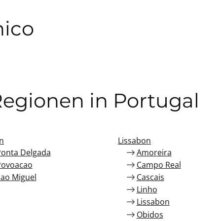
nico
Regionen in Portugal
n
Lissabon
Ponta Delgada
Amoreira
Povoacao
Campo Real
ao Miguel
Cascais
Linho
Lissabon
Obidos