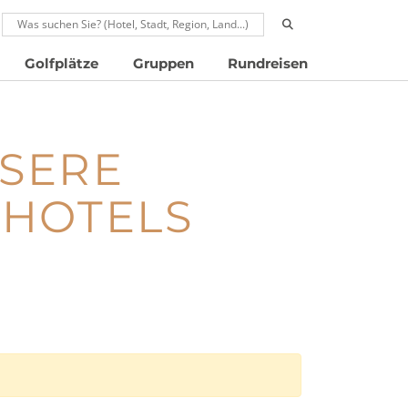
RUFEN: 00496024677910
Golfplätze
Gruppen
Rundreisen
NSERE
FHOTELS