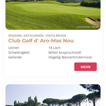
SPANIEN, KATALONIEN, COSTA BRAVA
Club Golf d' Aro-Mas Nou
Löcher:
18 Loch
Schwierigkeit:
Mittel
Anspruchsvoll
Gelände:
Hügelig
Wasserhindernisse
MEHR