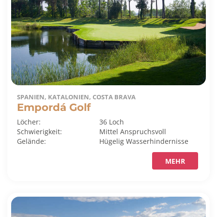
SPANIEN, KATALONIEN, COSTA BRAVA
Empordá Golf
Löcher:
36 Loch
Schwierigkeit:
Mittel
Anspruchsvoll
Gelände:
Hügelig
Wasserhindernisse
MEHR