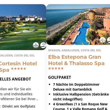
SPANIEN, ANDALUSIEN, COSTA DEL SOL
Elba Estepona Gran
DALUSIEN, COSTA DEL SOL
Hotel & Thalasso Spa
Cortesin Hotel
 Spa
GOLFPAKET
UELLES ANGEBOT
7 Nächte im Doppelzimmer
llen wir für Sie ein
Deluxe mit Gartenblick
es und individuelles
Inklusive Halbpension (Getränke
ofitieren Sie bei Ihrer
nicht inbegriffen)
von unserer langjährigen
4 Greenfees (1 x San Roque New
:
Direkt am Golfplatz
und unserer Bestpreis-
Course, 1 x Valle Romano Golf &