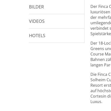
BILDER
Der Finca C
luxuriösen
der mehrfa
VIDEOS
umliegende
verbindet 
Spielstärke
HOTELS
Der 18-Loc
Greens und
Course Man
Bahnen zäh
langen Par
Die Finca 
Solheim Cu
Resort ers
auf höchst
Cortesin d
Luxus.