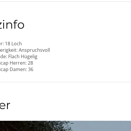
zinfo
r:
18 Loch
erigkeit:
Anspruchsvoll
de:
Flach
Hügelig
cap Herren:
28
icap Damen:
36
er