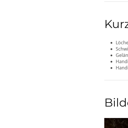
Kur
Löche
Schwi
Gelän
Handi
Hand
Bild