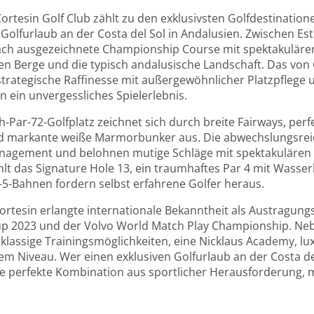
ortesin Golf Club zählt zu den exklusivsten Golfdestination
 Golfurlaub an der Costa del Sol in Andalusien. Zwischen E
ch ausgezeichnete Championship Course mit spektakulären 
n Berge und die typisch andalusische Landschaft. Das von 
strategische Raffinesse mit außergewöhnlicher Platzpflege u
n ein unvergessliches Spielerlebnis.
h-Par-72-Golfplatz zeichnet sich durch breite Fairways, per
 markante weiße Marmorbunker aus. Die abwechslungsreic
agement und belohnen mutige Schläge mit spektakulären 
lt das Signature Hole 13, ein traumhaftes Par 4 mit Wasse
-5-Bahnen fordern selbst erfahrene Golfer heraus.
Cortesin erlangte internationale Bekanntheit als Austragun
p 2023 und der Volvo World Match Play Championship. Nebe
tklassige Trainingsmöglichkeiten, eine Nicklaus Academy, lu
em Niveau. Wer einen exklusiven Golfurlaub an der Costa del 
ie perfekte Kombination aus sportlicher Herausforderung,