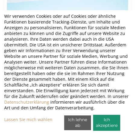
Wir verwenden Cookies oder auf Cookies oder ähnliche
Funktionen basierende Tracking-Dienste, um Inhalte und
Anzeigen zu personalisieren, Funktionen für soziale Medien
anbieten zu können und die Zugriffe auf unsere Website zu
analysieren. Ihre Daten werden dabei auch in die USA
übermittelt. Die USA ist ein unsicherer Drittstaat. Außerdem
geben wir Informationen zu Ihrer Verwendung unserer
Website an unsere Partner für soziale Medien, Werbung und
Analysen weiter. Unsere Partner führen diese Informationen
möglicherweise mit weiteren Daten zusammen, die Sie ihnen
bereitgestellt haben oder die sie im Rahmen Ihrer Nutzung
der Dienste gesammelt haben. Mit einem Klick auf die
Schaltfläche „Ich akzeptiere“ erklären Sie sich damit
einverstanden. Die Einwilligung kann jederzeit mit Wirkung
SPANIEN, BALEARISCHE INSELN, MALLORCA
für die Zukunft widerrufen oder geändert werden. In unserer
T Golf Calvia
Datenschutzerklärung
informieren wir ausführlich über die
Art und den Umfang der Datenverarbeitung.
Löcher:
18 Loch
Schwierigkeit:
Mittel
Lassen Sie mich wählen
Ich lehne
Ich
Gelände:
Flach
ab
akzeptiere
MEHR