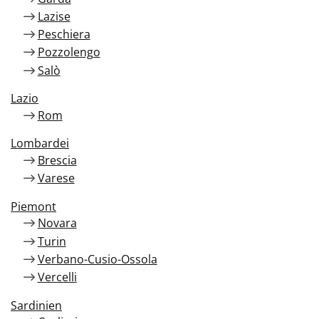
Lazise
Peschiera
Pozzolengo
Salò
Lazio
Rom
Lombardei
Brescia
Varese
Piemont
Novara
Turin
Verbano-Cusio-Ossola
Vercelli
Sardinien