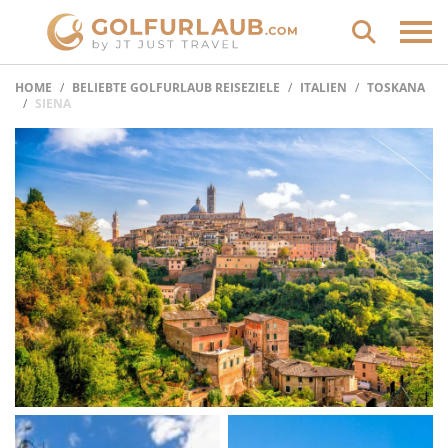
HOME
BELIEBTE GOLFURLAUB REISEZIELE
ITALIEN
TOSKANA
SIENA