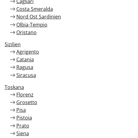
Cagliari
Costa Smeralda
Nord Ost Sardinien
Olbia-Tempio
Oristano
Sizilien
Agrigento
Catania
Ragusa
Siracusa
Toskana
Florenz
Grosetto
Pisa
Pistoia
Prato
Siena