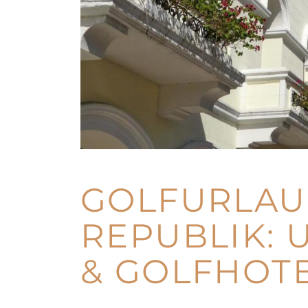
GOLFURLAUB
REPUBLIK: 
& GOLFHOT