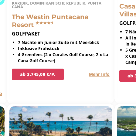
KARIBIK, DOMINIKANISCHE REPUBLIK, PUNTA
Casa
CANA
Villa
The Westin Puntacana
GOLFP
Resort
7 Nä
GOLFPAKET
All 
7 Nächte im Junior Suite mit Meerblick
in R
Inklusive Frühstück
5 Gr
4 Greenfees (2 x Corales Golf Course, 2 x La
x Ca
Cana Golf Course)
Camp
ab 3.745,00 €/P.
Mehr Info
ab 
o