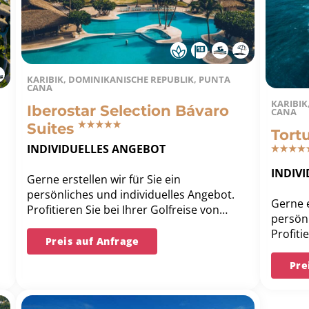
KARIBIK, DOMINIKANISCHE REPUBLIK, PUNTA
CANA
KARIBIK
Iberostar Selection Bávaro
CANA
Suites
Tort
INDIVIDUELLES ANGEBOT
INDIV
Gerne erstellen wir für Sie ein
persönliches und individuelles Angebot.
Gerne e
Profitieren Sie bei Ihrer Golfreise von
persönl
unserer langjährigen Erfahrung und
Profiti
unserer Bestpreis-Garantie.
Preis auf Anfrage
unsere
unserer
Pre