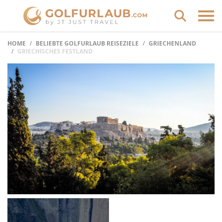
HOME
BELIEBTE GOLFURLAUB REISEZIELE
GRIECHENLAND
GRIECHISCHES FESTLAND