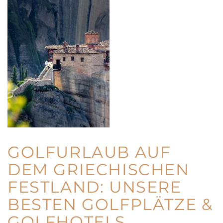
GOLFURLAUB AUF
DEM GRIECHISCHEN
FESTLAND: UNSERE
BESTEN GOLFPLÄTZE &
GOLFHOTELS