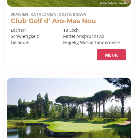
SPANIEN, KATALONIEN, COSTA BRAVA
Club Golf d' Aro-Mas Nou
Löcher:
18 Loch
Schwierigkeit:
Mittel
Anspruchsvoll
Gelände:
Hügelig
Wasserhindernisse
MEHR