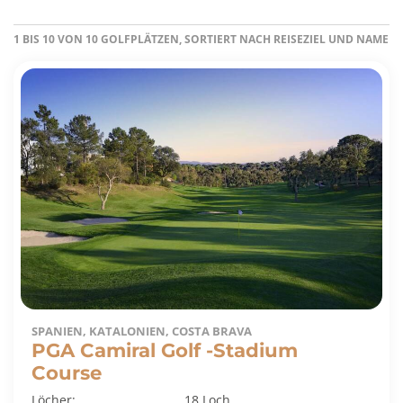
1 BIS 10 VON 10 GOLFPLÄTZEN, SORTIERT NACH REISEZIEL UND NAME
SPANIEN, KATALONIEN, COSTA BRAVA
PGA Camiral Golf -Stadium
Course
Löcher:
18 Loch