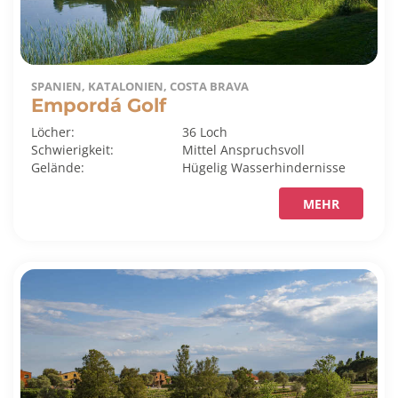
SPANIEN, KATALONIEN, COSTA BRAVA
Empordá Golf
Löcher:
36 Loch
Schwierigkeit:
Mittel
Anspruchsvoll
Gelände:
Hügelig
Wasserhindernisse
MEHR