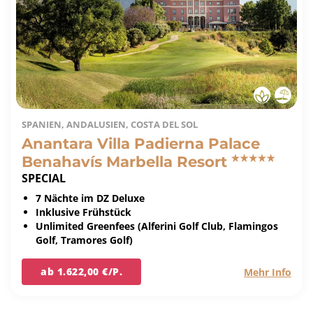
SPANIEN, ANDALUSIEN, COSTA DEL SOL
Anantara Villa Padierna Palace
Benahavís Marbella Resort
SPECIAL
7 Nächte im DZ Deluxe
Inklusive Frühstück
Unlimited Greenfees (Alferini Golf Club, Flamingos
Golf, Tramores Golf)
ab 1.622,00 €/P.
Mehr Info