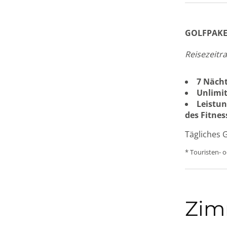
GOLFPAKE
Reisezeitr
7 Nächt
Unlimit
Leistun
des Fitnes
Tägliches 
* Touristen- o
Zim