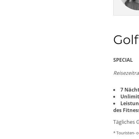
Gol
SPECIAL
Reisezeitr
7 Nächt
Unlimit
Leistun
des Fitnes
Tägliches 
* Touristen- o