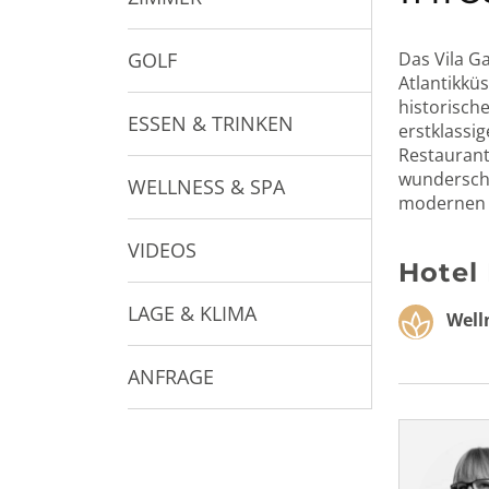
GOLF
Das Vila G
Atlantikkü
historisch
ESSEN & TRINKEN
erstklassi
Restaurant
wunderschö
WELLNESS & SPA
modernen S
VIDEOS
Hotel
LAGE & KLIMA
Welln
ANFRAGE