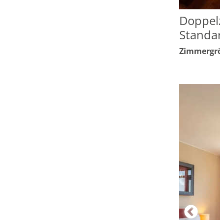
Doppel
Standa
Zimmergrö