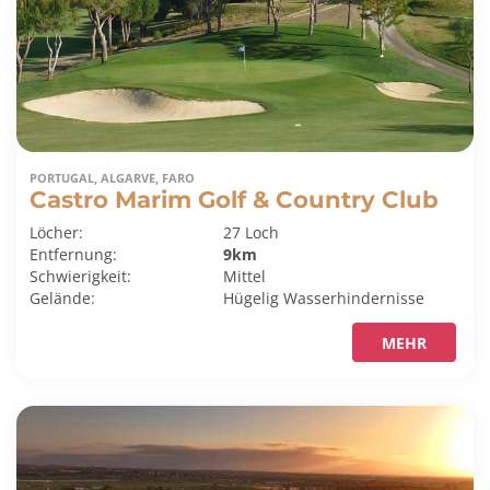
PORTUGAL, ALGARVE, FARO
Castro Marim Golf & Country Club
Löcher:
27 Loch
Entfernung:
9km
Schwierigkeit:
Mittel
Gelände:
Hügelig
Wasserhindernisse
MEHR