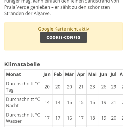
ruhiger mag, kann einfach den feinen Sandstrand von
Praia Verde genießen – er zählt zu den schönsten
Stränden der Algarve.
Google Karte nicht aktiv
COOKIE-CONFIG
Klimatabelle
Monat
Jan
Feb
Mär
Apr
Mai
Jun
Jul
Au
Durchschnitt °C
20
20
20
21
23
26
29
29
Tag
Durchschnitt °C
14
14
15
15
15
19
21
21
Nacht
Durchschnitt °C
17
17
16
17
18
19
20
21
Wasser