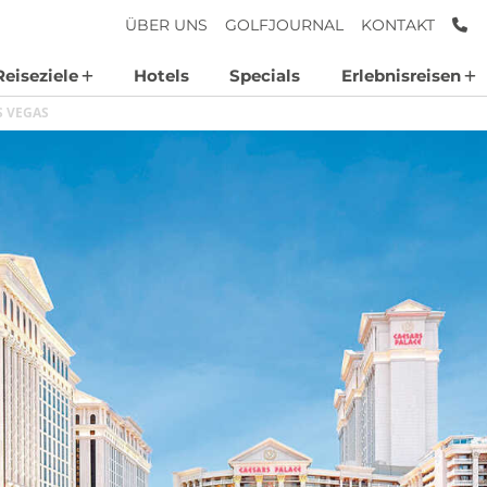
AN
ÜBER UNS
GOLFJOURNAL
KONTAKT
Reiseziele
Hotels
Specials
Erlebnisreisen
S VEGAS