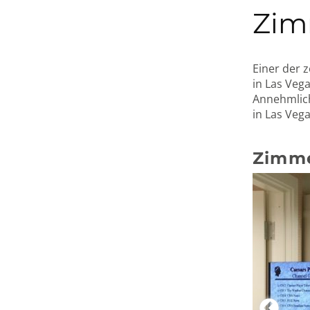
Zim
Einer der 
in Las Veg
Annehmlich
in Las Veg
Zimme