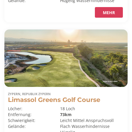
Gelände:
Hügelig
Wasserhindernisse
MEHR
ZYPERN, REPUBLIK ZYPERN
Limassol Greens Golf Course
Löcher:
18 Loch
Entfernung:
73km
Schwierigkeit:
Leicht
Mittel
Anspruchsvoll
Gelände:
Flach
Wasserhindernisse