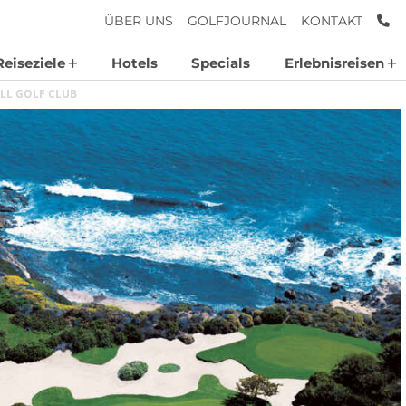
AN
ÜBER UNS
GOLFJOURNAL
KONTAKT
Reiseziele
Hotels
Specials
Erlebnisreisen
ILL GOLF CLUB