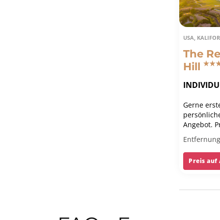
USA, KALIFO
The Re
Hill
INDIVID
Gerne erste
persönlich
Angebot. Pr
Golfreise 
Entfernung
Erfahrung 
Garantie.
Preis auf