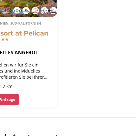
RNIEN, SÜD-KALIFORNIEN
sort at Pelican
UELLES ANGEBOT
llen wir für Sie ein
es und individuelles
ofitieren Sie bei Ihrer
von unserer langjährigen
:
7
km
und unserer Bestpreis-
 Anfrage