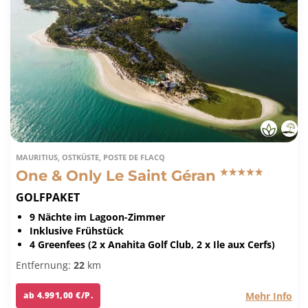
MAURITIUS, OSTKÜSTE, POSTE DE FLACQ
One & Only Le Saint Géran
GOLFPAKET
9 Nächte im Lagoon-Zimmer
Inklusive Frühstück
4 Greenfees (2 x Anahita Golf Club, 2 x Ile aux Cerfs)
Entfernung:
22
km
Mehr Info
ab 4.991,00 €/P.