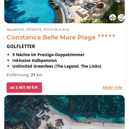
MAURITIUS, OSTKÜSTE, POSTE DE FLACQ
Constance Belle Mare Plage
GOLFLETTER
9 Nächte im Prestige-Doppelzimmer
Inklusive Halbpension
Unlimited Greenfees (The Legend, The Links)
Entfernung:
21
km
Mehr Info
ab 2.487,00 €/P.