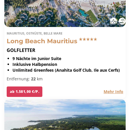
MAURITIUS, OSTKÜSTE, BELLE MARE
Long Beach Mauritius
GOLFLETTER
9 Nächte im Junior Suite
Inklusive Halbpension
Unlimited Greenfees (Anahita Golf Club, Ile aux Cerfs)
Entfernung:
22
km
Mehr Info
ab 1.581,00 €/P.