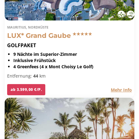
MAURITIUS, NORDKÜSTE
LUX* Grand Gaube
GOLFPAKET
9 Nächte im Superior-Zimmer
Inklusive Frühstück
4 Greenfees (4 x Mont Choisy Le Golf)
Entfernung:
44
km
Mehr Info
ab 3.599,00 €/P.