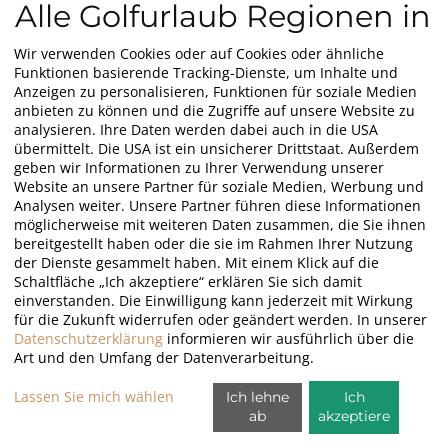
Alle Golfurlaub Regionen in
den USA
Wir verwenden Cookies oder auf Cookies oder ähnliche
Funktionen basierende Tracking-Dienste, um Inhalte und
Anzeigen zu personalisieren, Funktionen für soziale Medien
anbieten zu können und die Zugriffe auf unsere Website zu
Arizona
analysieren. Ihre Daten werden dabei auch in die USA
Phoenix
übermittelt. Die USA ist ein unsicherer Drittstaat. Außerdem
Scottsdale
geben wir Informationen zu Ihrer Verwendung unserer
Website an unsere Partner für soziale Medien, Werbung und
Florida
Analysen weiter. Unsere Partner führen diese Informationen
möglicherweise mit weiteren Daten zusammen, die Sie ihnen
Boca Raton
bereitgestellt haben oder die sie im Rahmen Ihrer Nutzung
Delray Beach
der Dienste gesammelt haben. Mit einem Klick auf die
Golden Beach
Schaltfläche „Ich akzeptiere“ erklären Sie sich damit
einverstanden. Die Einwilligung kann jederzeit mit Wirkung
Marco Island
für die Zukunft widerrufen oder geändert werden. In unserer
Miami
Datenschutzerklärung
informieren wir ausführlich über die
Palm Beach
Art und den Umfang der Datenverarbeitung.
Port Saint Lucie
Lassen Sie mich wählen
Ich lehne
Ich
ab
akzeptiere
Hawaii
Big Island of Hawaii