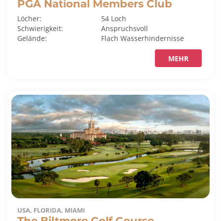
PGA National Members Club
Löcher:
54 Loch
Schwierigkeit:
Anspruchsvoll
Gelände:
Flach
Wasserhindernisse
MEHR
USA, FLORIDA, MIAMI
The Biltmore Golf Course