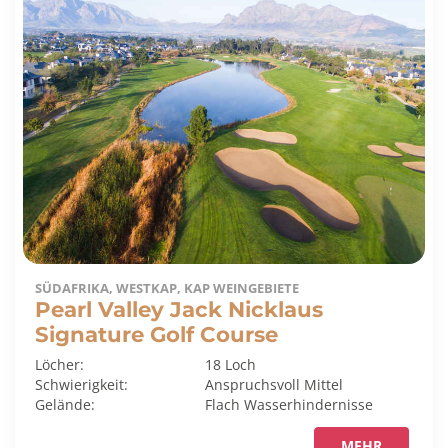
SÜDAFRIKA, WESTKAP, KAP WEINGEBIETE
Pearl Valley Jack Nicklaus
Signature Golf Course
Löcher:
18 Loch
Schwierigkeit:
Anspruchsvoll
Mittel
Gelände:
Flach
Wasserhindernisse
MEHR