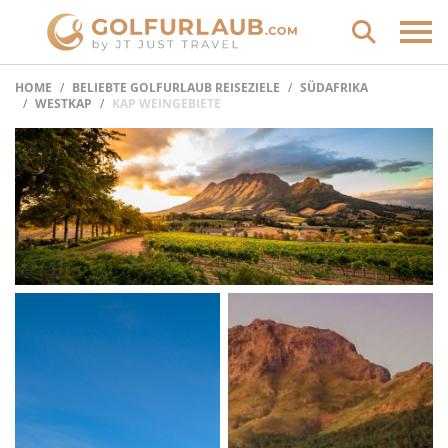
HOME
BELIEBTE GOLFURLAUB REISEZIELE
SÜDAFRIKA
WESTKAP
KAP WEINGEBIETE