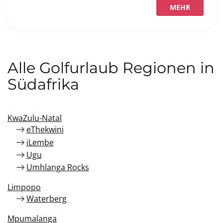
MEHR
Alle Golfurlaub Regionen in
Südafrika
KwaZulu-Natal
eThekwini
iLembe
Ugu
Umhlanga Rocks
Limpopo
Waterberg
Mpumalanga