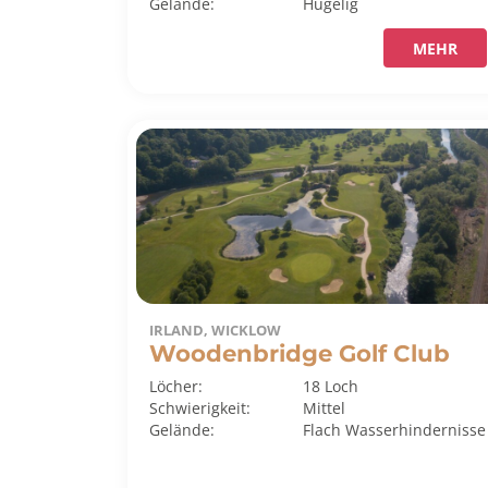
Gelände:
Hügelig
MEHR
IRLAND, WICKLOW
Woodenbridge Golf Club
Löcher:
18 Loch
Schwierigkeit:
Mittel
Gelände:
Flach
Wasserhindernisse