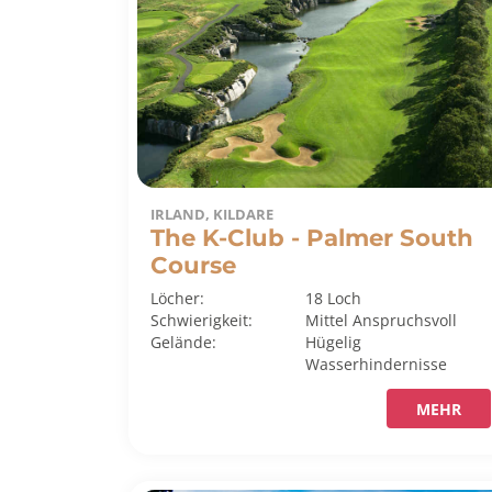
IRLAND, KILDARE
The K-Club - Palmer South
Course
Löcher:
18 Loch
Schwierigkeit:
Mittel
Anspruchsvoll
Gelände:
Hügelig
Wasserhindernisse
MEHR