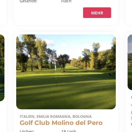
Gelände:
Flach
MEHR
ITALIEN, EMILIA ROMAGNA, BOLOGNA
Golf Club Molino del Pero
Löcher:
18 Loch