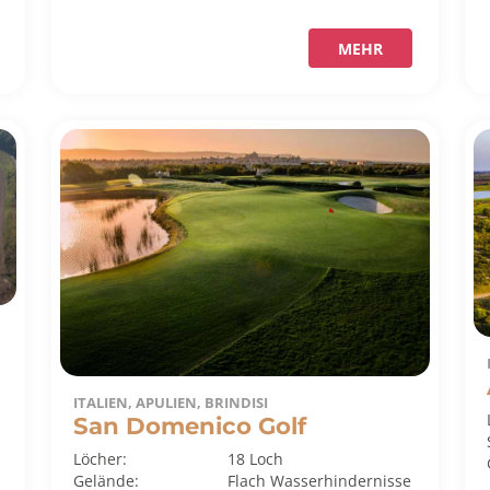
MEHR
ITALIEN, APULIEN, BRINDISI
San Domenico Golf
Löcher:
18 Loch
Gelände:
Flach
Wasserhindernisse