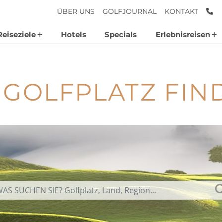
AN
ÜBER UNS
GOLFJOURNAL
KONTAKT
Reiseziele
Hotels
Specials
Erlebnisreisen
 GOLFPLATZ FIN
Suchbegriff eingeben