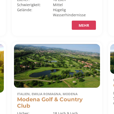
Schwierigkeit:
Mittel
Gelände:
Hügelig
Wasserhindernisse
MEHR
ITALIEN, EMILIA ROMAGNA, MODENA
Modena Golf & Country
Club
Löcher:
18 Loch
9 Loch