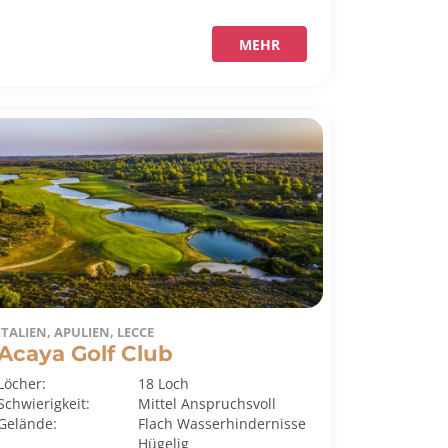
MEHR
ITALIEN, APULIEN, LECCE
Acaya Golf Club
Löcher:
18 Loch
Schwierigkeit:
Mittel
Anspruchsvoll
Gelände:
Flach
Wasserhindernisse
Hügelig