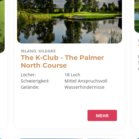
IRLAND, KILDARE
The K-Club - The Palmer
North Course
Löcher:
18 Loch
Schwierigkeit:
Mittel
Anspruchsvoll
Gelände:
Wasserhindernisse
MEHR