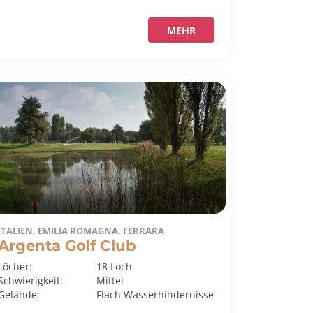
MEHR
ITALIEN, EMILIA ROMAGNA, FERRARA
Argenta Golf Club
Löcher:
18 Loch
Schwierigkeit:
Mittel
Gelände:
Flach
Wasserhindernisse